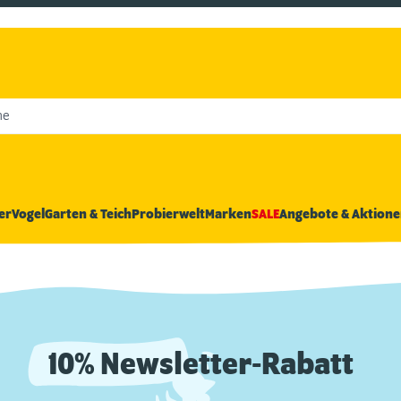
he
er
Vogel
Garten & Teich
Probierwelt
Marken
SALE
Angebote & Aktione
10% Newsletter-Rabatt