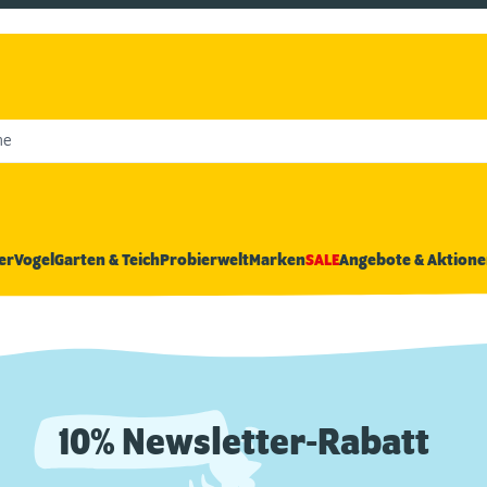
he
er
Vogel
Garten & Teich
Probierwelt
Marken
SALE
Angebote & Aktione
10% Newsletter-Rabatt