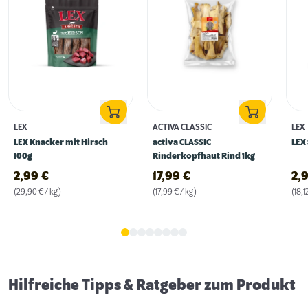
LEX
ACTIVA CLASSIC
LEX
LEX Knacker mit Hirsch
activa CLASSIC
LEX 
100g
Rinderkopfhaut Rind 1kg
2,99
€
17,99
€
2,
(29,90 € / kg)
(17,99 € / kg)
(18,1
Erstausstattung für Hunde
Hilfreiche Tipps & Ratgeber zum Produkt