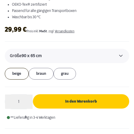
OEKO-Tex® zertifiziert
Passend für alle gängigen Transportboxen
Waschbar bis 30 °C
29,99
€
Preis inkl.
MwSt.
zzgl.
Versandkosten
Größe
90 x 65 cm
beige
braun
grau
1
In den Warenkorb
Anzahl
Lieferung in 3-4 Werktagen