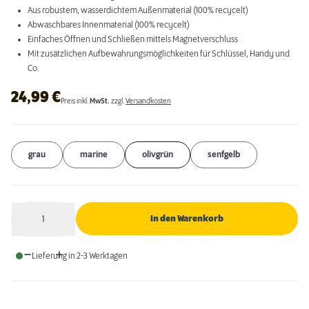
Aus robustem, wasserdichtem Außenmaterial (100% recycelt)
Abwaschbares Innenmaterial (100% recycelt)
Einfaches Öffnen und Schließen mittels Magnetverschluss
Mit zusätzlichen Aufbewahrungsmöglichkeiten für Schlüssel, Handy und
Co.
24,99
€
Preis inkl.
MwSt.
zzgl.
Versandkosten
grau
marine
olivgrün
senfgelb
1
In den Warenkorb
Anzahl
Lieferung in 2-3 Werktagen