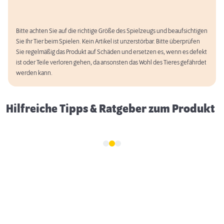
Bitte achten Sie auf die richtige Größe des Spielzeugs und beaufsichtigen
Sie Ihr Tier beim Spielen. Kein Artikel ist unzerstörbar. Bitte überprüfen
Gassigehen im Dunkeln: 5 Tipps für mehr
Sie regelmäßig das Produkt auf Schäden und ersetzen es, wenn es defekt
Sicherheit
ist oder Teile verloren gehen, da ansonsten das Wohl des Tieres gefährdet
werden kann.
Hilfreiche Tipps & Ratgeber zum Produkt