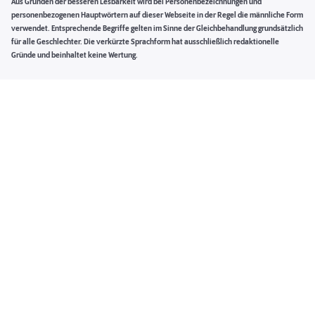
Aus Gründen der besseren Lesbarkeit wird bei Personenbezeichnungen und
personenbezogenen Hauptwörtern auf dieser Webseite in der Regel die männliche Form
verwendet. Entsprechende Begriffe gelten im Sinne der Gleichbehandlung grundsätzlich
für alle Geschlechter. Die verkürzte Sprachform hat ausschließlich redaktionelle
Gründe und beinhaltet keine Wertung.