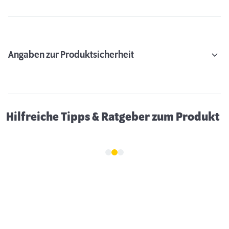
Angaben zur Produktsicherheit
Gassigehen im Dunkeln: 5 Tipps für mehr
Sicherheit
Hilfreiche Tipps & Ratgeber zum Produkt