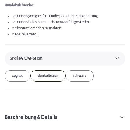
Hundehalsbänder
Besonders geeignet für Hundesport durch starke Fettung
Besonders belastbares und strapazierfähiges Leder
Mit kontrastierenden Ziernähten
Made in Germany
Größe
4,5/41-51 cm
cognac
dunkelbraun
schwarz
Beschreibung & Details