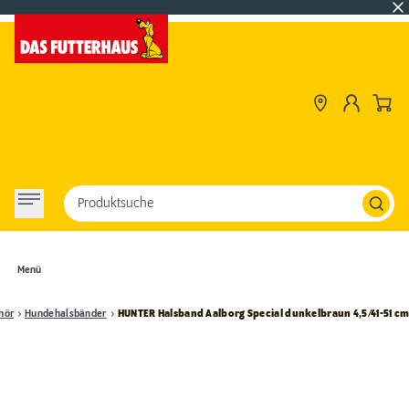
Produktsuche
Menü
hör
Hundehalsbänder
HUNTER Halsband Aalborg Special dunkelbraun 4,5/41-51 c