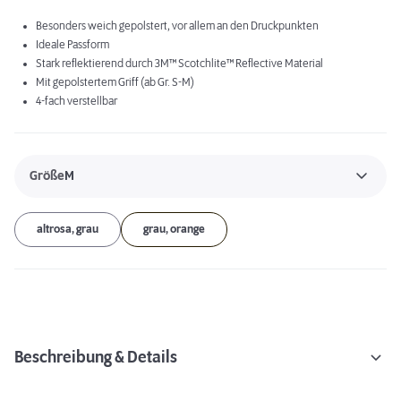
Besonders weich gepolstert, vor allem an den Druckpunkten
Ideale Passform
Stark reflektierend durch 3M™ Scotchlite™ Reflective Material
Mit gepolstertem Griff (ab Gr. S-M)
4-fach verstellbar
Größe
M
altrosa, grau
grau, orange
Beschreibung & Details