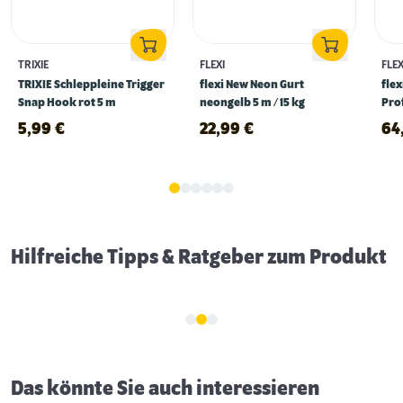
TRIXIE
FLEXI
FLEX
TRIXIE Schleppleine Trigger
flexi New Neon Gurt
flex
Snap Hook rot 5 m
neongelb 5 m / 15 kg
Pro
sch
5,99
€
22,99
€
64
Gassigehen im Dunkeln: 5 Tipps für mehr
Sicherheit
Hilfreiche Tipps & Ratgeber zum Produkt
Das könnte Sie auch interessieren