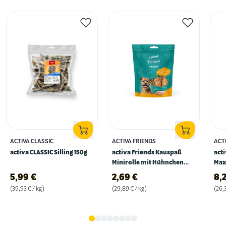
ACTIVA CLASSIC
ACTIVA FRIENDS
ACT
activa CLASSIC Silling 150g
activa Friends Kauspaß
act
Minirolle mit Hühnchen
Max
90g
315
5,99
€
2,69
€
8,
(39,93 € / kg)
(29,89 € / kg)
(26,3