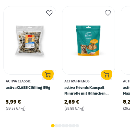
ACTIVA CLASSIC
ACTIVA FRIENDS
ACT
activa CLASSIC Silling 150g
activa Friends Kauspaß
act
Minirolle mit Hühnchen
Max
90g
315
5,99
€
2,69
€
8,
(39,93 € / kg)
(29,89 € / kg)
(26,3