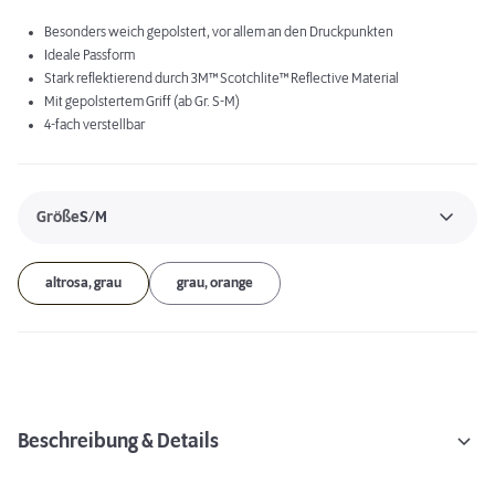
Besonders weich gepolstert, vor allem an den Druckpunkten
Ideale Passform
Stark reflektierend durch 3M™ Scotchlite™ Reflective Material
Mit gepolstertem Griff (ab Gr. S-M)
4-fach verstellbar
Größe
S/M
altrosa, grau
grau, orange
Beschreibung & Details