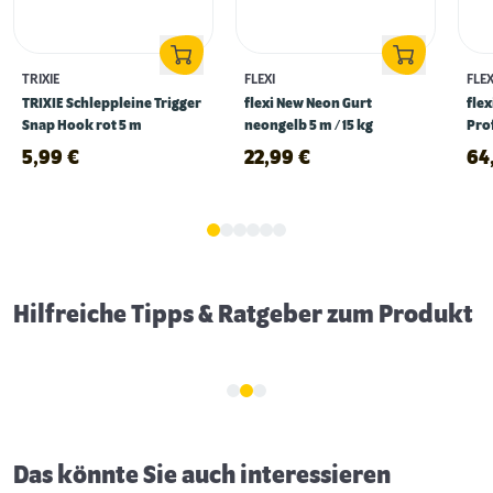
TRIXIE
FLEXI
FLEX
TRIXIE Schleppleine Trigger
flexi New Neon Gurt
flex
Snap Hook rot 5 m
neongelb 5 m / 15 kg
Pro
sch
5,99
€
22,99
€
64
Gassigehen im Dunkeln: 5 Tipps für mehr
Sicherheit
Hilfreiche Tipps & Ratgeber zum Produkt
Das könnte Sie auch interessieren