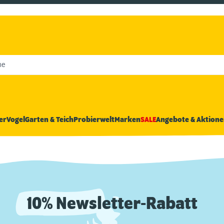
he
er
Vogel
Garten & Teich
Probierwelt
Marken
SALE
Angebote & Aktione
10% Newsletter-Rabatt