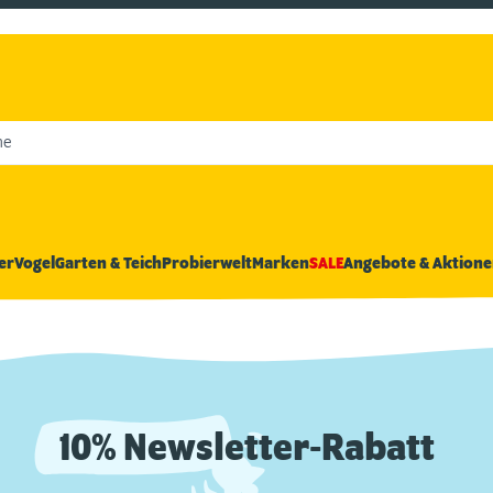
he
er
Vogel
Garten & Teich
Probierwelt
Marken
SALE
Angebote & Aktione
10% Newsletter-Rabatt