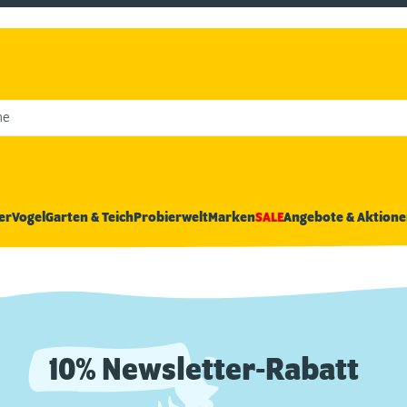
he
er
Vogel
Garten & Teich
Probierwelt
Marken
SALE
Angebote & Aktione
10% Newsletter-Rabatt