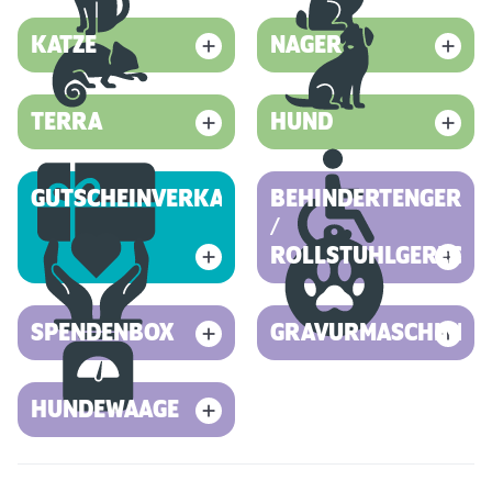
KATZE
NAGER
TERRA
HUND
GUTSCHEINVERKAUF
BEHINDERTENGEREC
/
ROLLSTUHLGERECHT
SPENDENBOX
GRAVURMASCHINE
HUNDEWAAGE