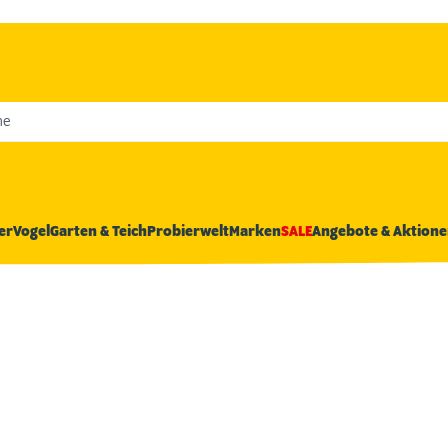
he
er
Vogel
Garten & Teich
Probierwelt
Marken
SALE
Angebote & Aktione