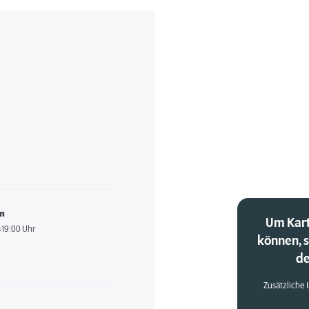
en
Um Kart
 19:00 Uhr
können, 
de
Zusätzliche 