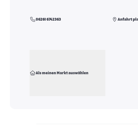
06261 6742363
Anfahrt pl
Als meinen Markt auswählen