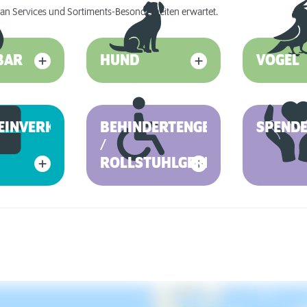
an Services und Sortiments-Besonderheiten erwartet.
BAR
HUND
VOGEL
EINVERKAUF
BEHINDERTENGERECHT
SPEND
/
ROLLSTUHLGERECHT