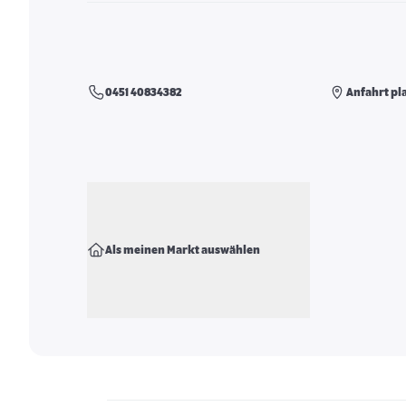
0451 40834382
Anfahrt pl
Als meinen Markt auswählen