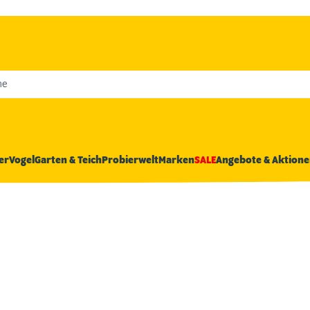
he
er
Vogel
Garten & Teich
Probierwelt
Marken
SALE
Angebote & Aktione