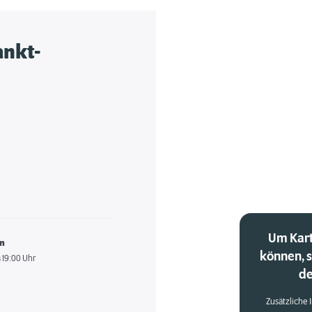
ankt-
Um Kart
en
können, 
 19:00 Uhr
de
Zusätzliche 