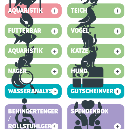
AQUARISTIK
TEICH
FUTTERBAR
VOGEL
AQUARISTIK
KATZE
NAGER
HUND
WASSERANALYSE
GUTSCHEINVERKAUF
BEHINDERTENGERECHT
SPENDENBOX
/
ROLLSTUHLGERECHT