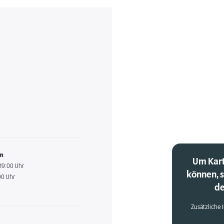
en
Um Kart
 19:00 Uhr
können, 
00 Uhr
de
Zusätzliche 