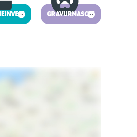
HEINVERKAUF
GRAVURMASCHINE