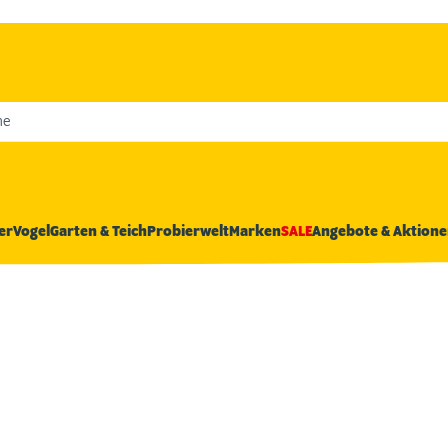
he
er
Vogel
Garten & Teich
Probierwelt
Marken
SALE
Angebote & Aktione