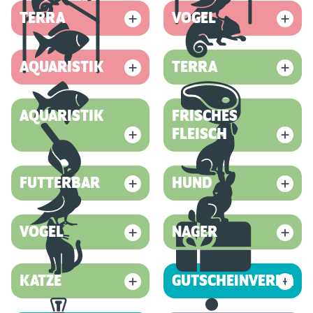
TERRA
VOGEL
AQUARISTIK
TERRA
AQUARISTIK
FRISCHES
FLEISCH
FUTTERBAR
HUND
VOGEL
NAGER
KATZE
GUTSCHEINVERKAUF