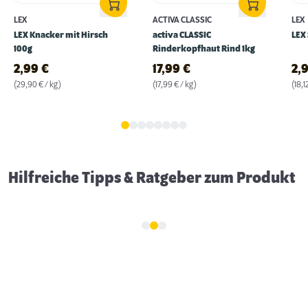
LEX
ACTIVA CLASSIC
LEX
LEX Knacker mit Hirsch
activa CLASSIC
LEX 
100g
Rinderkopfhaut Rind 1kg
2,99
€
17,99
€
2,
(29,90 € / kg)
(17,99 € / kg)
(18,1
Gassigehen im Dunkeln: 5 Tipps für mehr
Sicherheit
Hilfreiche Tipps & Ratgeber zum Produkt