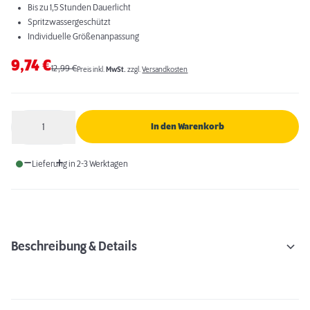
Bis zu 1,5 Stunden Dauerlicht
Spritzwassergeschützt
Individuelle Größenanpassung
9,74
€
12,99
€
Preis inkl.
MwSt.
zzgl.
Versandkosten
1
In den Warenkorb
Anzahl
Lieferung in 2-3 Werktagen
Beschreibung & Details