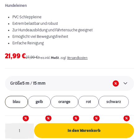
Hundeleinen
PVC-Schleppleine
Extrem belastbar und robust
Zur Hundeausbildung und Fährtensuche geeignet
Ermöglicht viel Bewegungsfreiheit
Einfache Reinigung
21,99
€
27,99
€
Preis inkl.
MwSt.
zzgl.
Versandkosten
Größe
5 m / 15 mm
blau
gelb
orange
rot
schwarz
1
In den Warenkorb
Anzahl