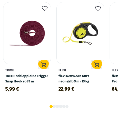
TRIXIE
FLEXI
FLEX
TRIXIE Schleppleine Trigger
flexi New Neon Gurt
flex
Snap Hook rot 5 m
neongelb 5 m / 15 kg
Pro
sch
5,99
€
22,99
€
64
Gassigehen im Dunkeln: 5 Tipps für mehr
Sicherheit