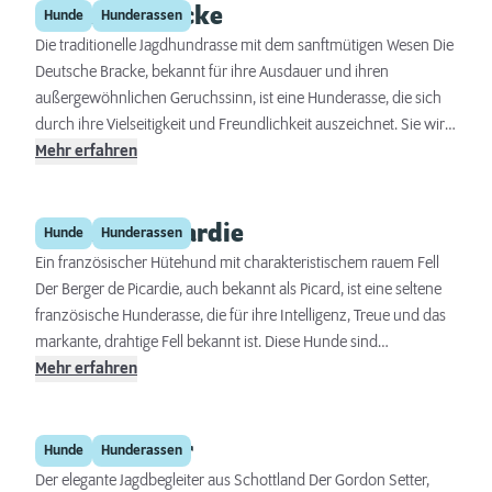
Deutsche Bracke
durch eine unerschütterliche Loyalität gegenüber seinen
Hunde
Hunderassen
Bezugspersonen und ein ausgeprägtes Territorialverhalten aus.
Die traditionelle Jagdhundrasse mit dem sanftmütigen Wesen Die
Trotz seiner beeindruckenden Erscheinung ist der Tornjak für
Deutsche Bracke, bekannt für ihre Ausdauer und ihren
sein ruhiges und freundliches Wesen bekannt.
außergewöhnlichen Geruchssinn, ist eine Hunderasse, die sich
durch ihre Vielseitigkeit und Freundlichkeit auszeichnet. Sie wird
vor allem in Deutschland für die Jagd eingesetzt, hat sich aber
Mehr erfahren
auch als treuer Familienhund einen Namen gemacht. In diesem
umfassenden Steckbrief erfahren Sie alles über die Herkunft, das
Berger de Picardie
Wesen, die Pflege und die Gesundheit dieser besonderen Rasse.
Hunde
Hunderassen
Ein französischer Hütehund mit charakteristischem rauem Fell
Der Berger de Picardie, auch bekannt als Picard, ist eine seltene
französische Hunderasse, die für ihre Intelligenz, Treue und das
markante, drahtige Fell bekannt ist. Diese Hunde sind
energiegeladen, liebevoll und besitzen ein starkes Arbeitsethos,
Mehr erfahren
was sie zu ausgezeichneten Begleitern für aktive Familien macht.
Im Folgenden wird der Berger de Picardie umfassend vorgestellt,
Gordon Setter
um potenziellen Besitzern einen tiefen Einblick in die Rasse zu
Hunde
Hunderassen
geben.
Der elegante Jagdbegleiter aus Schottland Der Gordon Setter,