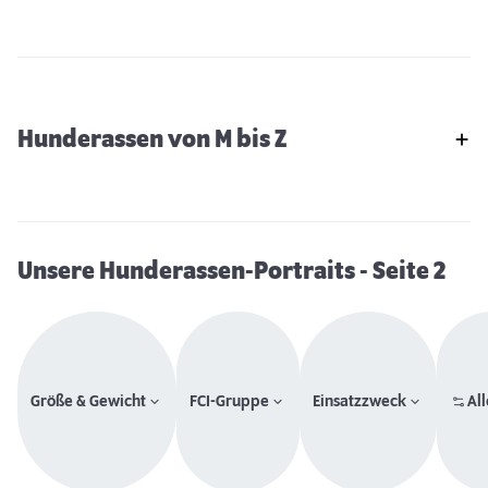
Hunderassen von M bis Z
Unsere Hunderassen-Portraits
- Seite 2
Größe & Gewicht
FCI-Gruppe
Einsatzzweck
All