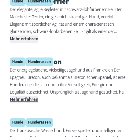
Manchester Terrier
Familienbegleiter als auch ein leistungsfähiger Arbeits- und
Hunde
Hunderassen
Diensthund sein.
Der elegante, agile Begleiter mit schwarz-lohfarbenem Fell Der
Manchester Terrier, ein geschichtsträchtiger Hund, vereint
Eleganz mit sportlicher Agilität und einem charakteristisch
glänzenden, schwarz-lohfarbenen Fell. Er gilt als einer der
ältesten Terrier-Rassen und stammt ursprünglich aus England,
Mehr erfahren
wo er bereits im 19. Jahrhundert als Rattenfänger und
Begleithund geschätzt wurde. Diese Rasse zeichnet sich durch
Epagneul Breton
ihre Intelligenz, Wachsamkeit und Loyalität aus und eignet sich
Hunde
Hunderassen
hervorragend als Familienhund sowie als aktiver Begleiter.
Der energiegeladene, vielseitige Jagdhund aus Frankreich Der
Epagneul Breton, auch bekannt als Bretonischer Spaniel, ist eine
Hunderasse, die sich durch ihre Vielseitigkeit, Energie und
Loyalität auszeichnet. Ursprünglich als Jagdhund gezüchtet, hat
sich der Epagneul Breton zu einem beliebten Familienbegleiter
Mehr erfahren
entwickelt, der sowohl in der Stadt als auch auf dem Land gut
zurechtkommt. Sein freundliches Wesen, gepaart mit seiner
Barbet
Intelligenz und Anpassungsfähigkeit, macht ihn zu einem idealen
Hunde
Hunderassen
Gefährten für aktive Familien.
Der französische Wasserhund: Ein verspielter und intelligenter