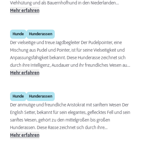
Viehhütung und als Bauernhofhund in den Niederlanden
gezüchtet wurde. Diese Rasse zeichnet sich durch ihre
Mehr erfahren
Vielseitigkeit, Intelligenz und ihr ausgeglichenes Wesen aus. Sie
eignet sich hervorragend für eine Vielzahl von Aufgaben,
Pudelpointer
einschließlich Arbeitseinsätze und Hundesport, sowie als treuer
Hunde
Hunderassen
Familienbegleiter.
Der vielseitige und treue Jagdbegleiter Der Pudelpointer, eine
Mischung aus Pudel und Pointer, ist für seine Vielseitigkeit und
Anpassungsfähigkeit bekannt. Diese Hunderasse zeichnet sich
durch ihre Intelligenz, Ausdauer und ihr freundliches Wesen aus.
Sie sind ausgezeichnete Jagdhunde und liebevolle
Mehr erfahren
Familienmitglieder, die sich gut in das Familienleben integrieren
lassen. Eine Kombination aus physischer Aktivität und geistiger
English Setter
Beschäftigung ist wichtig, um sie zufrieden und gesund zu
Hunde
Hunderassen
halten.
Der anmutige und freundliche Aristokrat mit sanftem Wesen Der
English Setter, bekannt für sein elegantes, geflecktes Fell und sein
sanftes Wesen, gehört zu den mittelgroßen bis großen
Hunderassen. Diese Rasse zeichnet sich durch ihre
Freundlichkeit, Geduld und ihr ausgeglichenes Temperament
Mehr erfahren