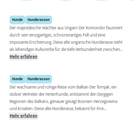
Komondor
Hunde
Hunderassen
Der majestätische Wächter aus Ungarn Der Komondor fasziniert
durch sein einzigartiges, schnürenartiges Fell und eine
imposante Erscheinung. Diese alte ungarische Hunderasse steht
als lebendiges Kulturerbe für die tiefe Verbundenheit zwischen
Mensch und Natur. Ursprünglich als Hütehund für Herden
Mehr erfahren
eingesetzt, bewahrt der Komondor bis heute seine Wachsamkeit
und einen ausgeprägten Beschützerinstinkt.
Tornjak
Hunde
Hunderassen
Der wachsame und ruhige Riese vom Balkan Der Tornjak, ein
stolzer Vertreter der Hirtenhunde, entstammt den bergigen
Regionen des Balkans, genauer gesagt Bosnien-Herzegowina
und Kroatien. Diese alte Hunderasse, bekannt für ihre
beeindruckende Größe und ihr dichtes, langes Fell, spielt eine
Mehr erfahren
zentrale Rolle in der Kultur und Geschichte ihrer Heimatregionen.
Als Hüte- und Wachhund entwickelt, zeichnet sich der Tornjak