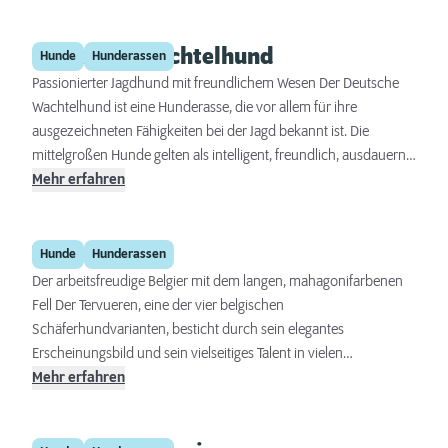
aus, was sie zu hervorragenden Familienhunden macht. Sie
benötigen regelmäßige Bewegung und geistige Stimulation, um
Deutscher Wachtelhund
glücklich und gesund zu bleiben. Dank ihrer
Hunde
Hunderassen
Anpassungsfähigkeit und ihres Lerneifers sind English Setter
Passionierter Jagdhund mit freundlichem Wesen Der Deutsche
sowohl für erfahrene Hundebesitzer als auch für Anfänger
Wachtelhund ist eine Hunderasse, die vor allem für ihre
geeignet.
ausgezeichneten Fähigkeiten bei der Jagd bekannt ist. Die
mittelgroßen Hunde gelten als intelligent, freundlich, ausdauernd
und arbeiten mit unermüdlichem Eifer. Sie eignen sich
Mehr erfahren
hervorragend als Jagd- und Familienhunde, da sie sowohl eine
starke Bindung zu ihren Besitzern aufbauen als auch ein
Tervueren
ausgeprägtes Bedürfnis nach physischer Betätigung und
Hunde
Hunderassen
geistiger Auslastung haben.
Der arbeitsfreudige Belgier mit dem langen, mahagonifarbenen
Fell Der Tervueren, eine der vier belgischen
Schäferhundvarianten, besticht durch sein elegantes
Erscheinungsbild und sein vielseitiges Talent in vielen
Arbeitsbereichen. Diese Rasse ist bekannt für ihr langes,
Mehr erfahren
rotbraunes (mahagonifarbenes) Fell und ihre bemerkenswerte
Intelligenz. Der Tervueren kann sowohl ein hingebungsvoller