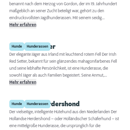
benannt nach dem Herzog von Gordon, der im 19. Jahrhundert
maßgeblich an seiner Zucht beteiligt war, gehört zu den
eindrucksvollsten Jagdhunderassen. Mit seinem seidig
glänzenden schwarzen Fell, das von kastanienroten Abzeichen
Mehr erfahren
durchzogen ist, zieht er zweifellos die Blicke auf sich. Doch
dieser Hund besticht nicht nur durch sein Aussehen, sondern
Irish Red Setter
auch durch seine Intelligenz, sein freundliches Wesen und seine
Hunde
Hunderassen
unermüdliche Arbeitsbereitschaft. Als Familienmitglied zeigt sich
Der elegante Jäger aus Irland mit leuchtend rotem Fell Der Irish
der Gordon Setter anhänglich und kinderlieb, als Jagdhund
Red Setter, bekannt für sein glänzendes mahagonifarbenes Fell
zeichnet er sich durch Ausdauer und die Fähigkeit zur
und seine lebhafte Persönlichkeit, ist eine Hunderasse, die
selbstständigen Jagd aus.
sowohl Jäger als auch Familien begeistert. Seine Anmut,
Intelligenz und Energie machen ihn zu einem vielseitigen
Mehr erfahren
Begleiter, der sowohl im Feld als auch zu Hause glänzt.
Hollandse Herdershond
Hunde
Hunderassen
Der vielseitige, intelligente Hütehund aus den Niederlanden Der
Hollandse Herdershond – oder Holländischer Schäferhund – ist
eine mittelgroße Hunderasse, die ursprünglich für die