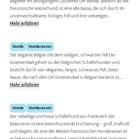
Begleiter mit einzigartigem Lockenfell Der Barbet, bekannt als der
französische Wasserhund, ist eine alte Rasse, die sich durch ihr
unverwechselbares, lockiges Fell und ihre vielseitigen
Fähigkeiten als Apportierhund auszeichnet. Ursprünglich für die
Mehr erfahren
Jagd auf Wasserwild gezüchtet, hat sich der Barbet zu einem
treuen Begleiter und vielseitigen Familienhund entwickelt, der in
Groenendael
vielen Hundesportarten glänzt und eine enge Bindung zu seinen
Hunde
Hunderassen
Menschen aufbaut.
Der elegante Belgier mit dem seidigen, schwarzen Fell Der
Groenendael gehört zu den belgischen Schäferhunden und
besticht durch sein elegantes, langes, schwarzes Fell. Diese
Rasse, die nach dem Ort Groenendael in Belgien benannt ist,
vereint Schönheit mit Intelligenz und Vielseitigkeit. Ursprünglich
Mehr erfahren
als Hüte- und Wachhund eingesetzt, hat sich der Groenendael zu
einem beliebten Familienhund und vielseitigen Arbeitshund
Beauceron
entwickelt, der in Such- und Rettungsdiensten sowie
Hunde
Hunderassen
Hundesport-Disziplinen wie Agility oder Obedience brilliert.
Der vielseitige und treue Schäferhund aus Frankreich Der
Beauceron ist eine beeindruckende Erscheinung – groß, kraftvoll
und elegant. Als eine der ältesten französischen Hunderassen ist