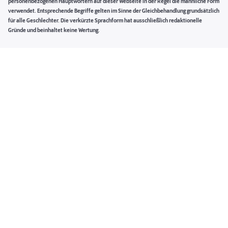
personenbezogenen Hauptwörtern auf dieser Webseite in der Regel die männliche Form
verwendet. Entsprechende Begriffe gelten im Sinne der Gleichbehandlung grundsätzlich
für alle Geschlechter. Die verkürzte Sprachform hat ausschließlich redaktionelle
Gründe und beinhaltet keine Wertung.