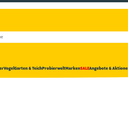
he
er
Vogel
Garten & Teich
Probierwelt
Marken
SALE
Angebote & Aktione