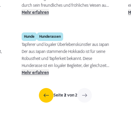
t.
durch sein freundliches und fröhliches Wesen aus.
e
Er ist zudem ein sehr aktives Familienmitglied und
Mehr erfahren
k
M
liebt Radtouren und Wanderungen sowie jegliche
w
Art von Hundesport.
Hokkaido
Hunde
Hunderassen
Tapferer und loyaler Überlebenskünstler aus Japan
t,
Der aus Japan stammende Hokkaido ist für seine
Robustheit und Tapferkeit bekannt. Diese
Hunderasse ist ein loyaler Begleiter, der gleichzeitig
seine Unabhängigkeit bewahrt. Mit seinem
Mehr erfahren
intelligenten und vorsichtigen Wesen passt er gut
in Familien, die die nötige Zeit und Geduld
aufbringen können, um seine Bedürfnisse zu
Seite
2
von 2
erfüllen.