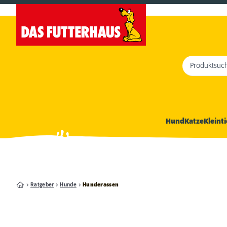
Produktsuc
Hund
Katze
Kleinti
Ratgeber
Hunde
Hunderassen