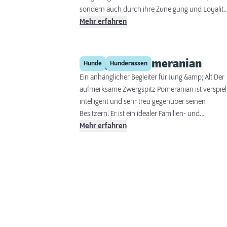
sondern auch durch ihre Zuneigung und Loyalitä
Dank ihres ausgeglichenen und ruhigen Wesens
Mehr erfahren
sind sie sowohl als Familienhunde als auch für
eine Haltung in einer Hundegruppe bestens
geeignet.
Zwergspitz Pomeranian
Hunde
Hunderassen
Ein anhänglicher Begleiter für Jung &amp; Alt Der
aufmerksame Zwergspitz Pomeranian ist verspiel
intelligent und sehr treu gegenüber seinen
Besitzern. Er ist ein idealer Familien- und
Anfängerhund und der kleinste Vertreter der
Mehr erfahren
Deutschen Spitze.