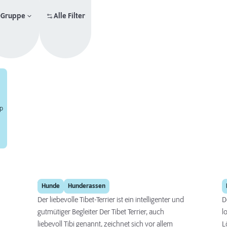
-Gruppe
Alle Filter
yp
Tibet Terrier
Hunde
Hunderassen
Der liebevolle Tibet-Terrier ist ein intelligenter und
D
gutmütiger Begleiter Der Tibet Terrier, auch
l
liebevoll Tibi genannt, zeichnet sich vor allem
L