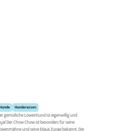
Chow Chow
Hunde
Hunderassen
er gemütliche Löwenhund ist eigenwillig und
oyal Der Chow Chow ist besonders für seine
öwenmähne und seine blaue Zunge bekannt. Die