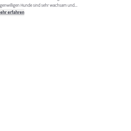
igenwilligen Hunde sind sehr wachsam und
önnen daher auch als Wachhund eingesetzt
ehr erfahren
erden.