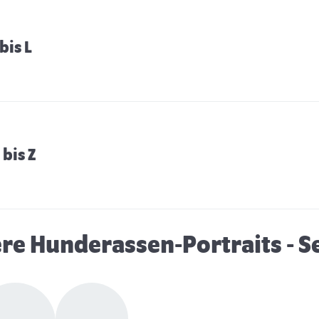
bis L
bis Z
re Hunderassen-Portraits
- S